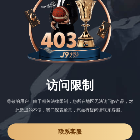
访问限制
尊敬的用户，由于相关法律限制，您所在地区无法访问J9产品，对
此造成的不便，我们深表歉意，您如有疑问请联系客服。
联系客服