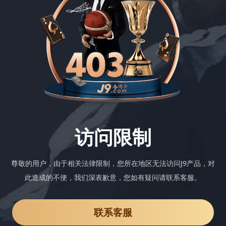
访问限制
尊敬的用户，由于相关法律限制，您所在地区无法访问J9产品，对
此造成的不便，我们深表歉意，您如有疑问请联系客服。
联系客服